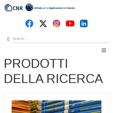
Skip
to
main
content
Search
Men
PRODOTTI
DELLA RICERCA