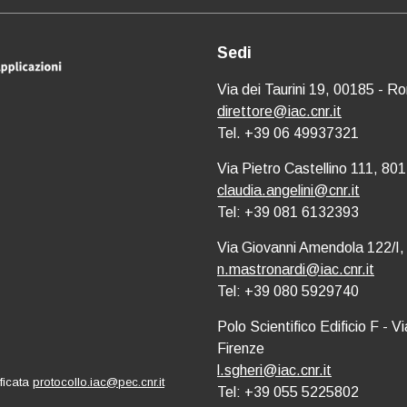
Sedi
Via dei Taurini 19, 00185 - R
direttore@iac.cnr.it
Tel. +39 06 49937321
Via Pietro Castellino 111, 801
claudia.angelini@cnr.it
Tel: +39 081 6132393
Via Giovanni Amendola 122/I,
n.mastronardi@iac.cnr.it
Tel: +39 080 5929740
Polo Scientifico Edificio F - 
Firenze
l.sgheri@iac.cnr.it
ificata
protocollo.iac@pec.cnr.it
Tel: +39 055 5225802