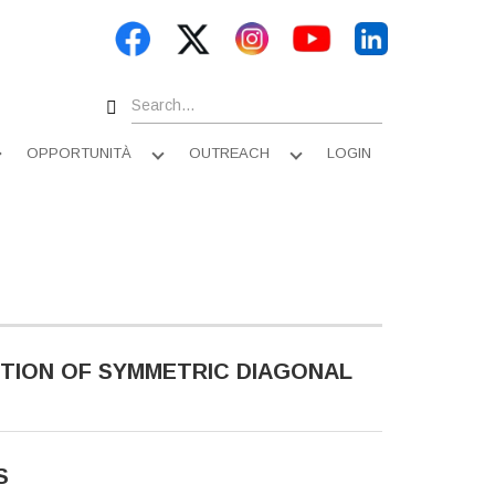
Search
OPPORTUNITÀ
OUTREACH
LOGIN
Apri
Apri
Apri
sottomenu
sottomenu
sottomenu
TION OF SYMMETRIC DIAGONAL
S