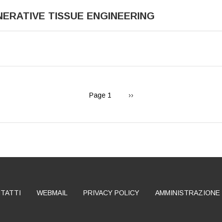
ERATIVE TISSUE ENGINEERING
Next
Page 1
››
page
TATTI
WEBMAIL
PRIVACY POLICY
AMMINISTRAZIONE