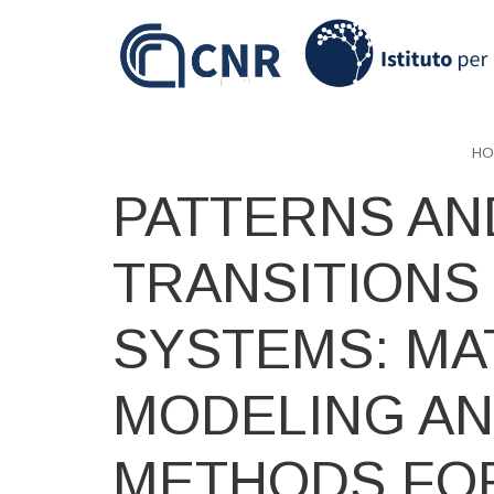
Skip
to
main
content
HO
PATTERNS AN
TRANSITIONS
SYSTEMS: MA
MODELING AN
METHODS FO