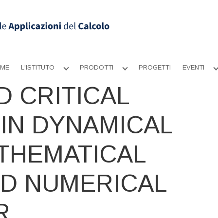
ME
L'ISTITUTO
PRODOTTI
PROGETTI
EVENTI
Apri
Apri
sottomenu
sottomenu
D CRITICAL
 IN DYNAMICAL
THEMATICAL
D NUMERICAL
R