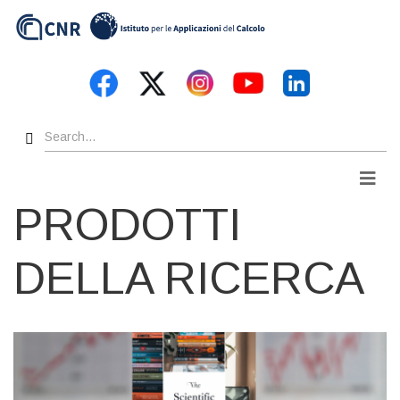
Skip
to
main
content
Search
Men
PRODOTTI
DELLA RICERCA