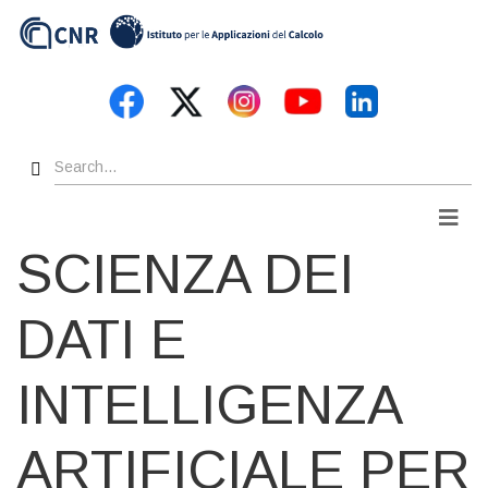
Skip
to
main
content
Search
Men
SCIENZA DEI
DATI E
INTELLIGENZA
ARTIFICIALE PER