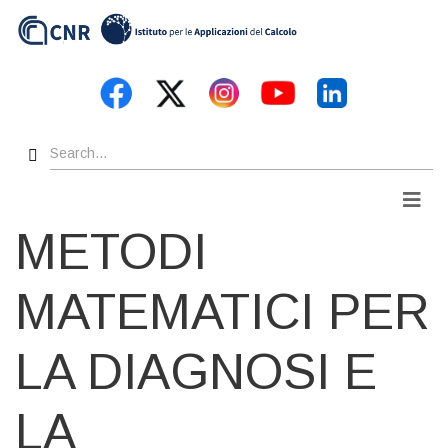
Skip
to
main
content
Search
Men
METODI
MATEMATICI PER
LA DIAGNOSI E
LA