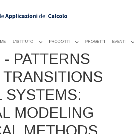
ME
L'ISTITUTO
PRODOTTI
PROGETTI
EVENTI
Apri
Apri
sottomenu
sottomenu
 - PATTERNS
 TRANSITIONS
L SYSTEMS:
L MODELING
CAL METHODS