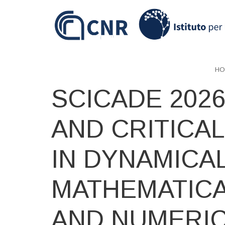
Skip
to
main
content
HO
SCICADE 2026
AND CRITICAL
IN DYNAMICA
MATHEMATICA
AND NUMERI