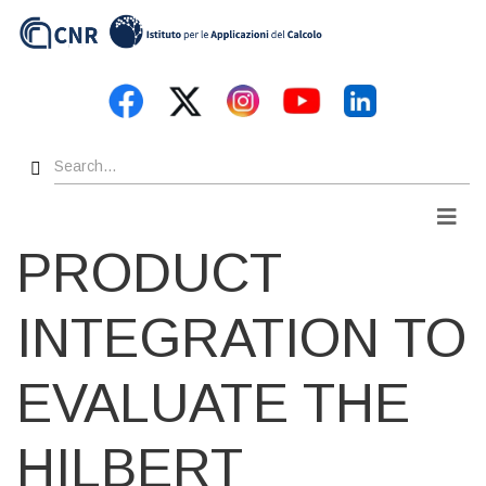
Skip
to
main
content
Search
Men
PRODUCT
INTEGRATION TO
EVALUATE THE
HILBERT