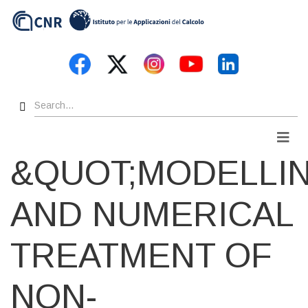
Skip
to
main
content
Search
Men
&QUOT;MODELLI
AND NUMERICAL
TREATMENT OF
NON-