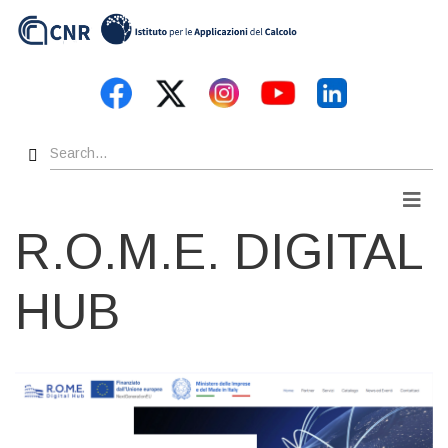
Skip
to
main
content
Search
Men
R.O.M.E. DIGITAL
HUB