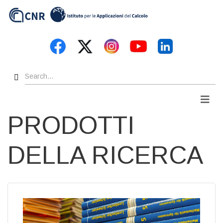
Skip
to
main
content
Search
Men
PRODOTTI
DELLA RICERCA