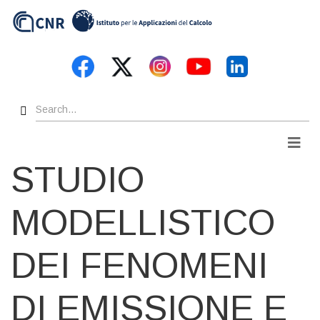
Skip
to
main
content
Search
Men
STUDIO
MODELLISTICO
DEI FENOMENI
DI EMISSIONE E