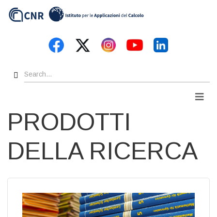
Skip
to
main
content
Search
Men
PRODOTTI
DELLA RICERCA