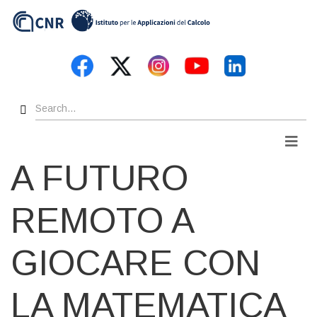
Skip
to
main
content
Search
Men
A FUTURO
REMOTO A
GIOCARE CON
LA MATEMATICA