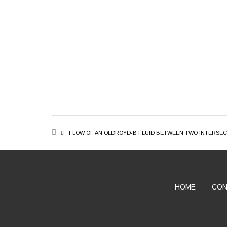
BREADCRUMB
FLOW OF AN OLDROYD-B FLUID BETWEEN TWO INTERSEC
HOME
CON
ABOUT