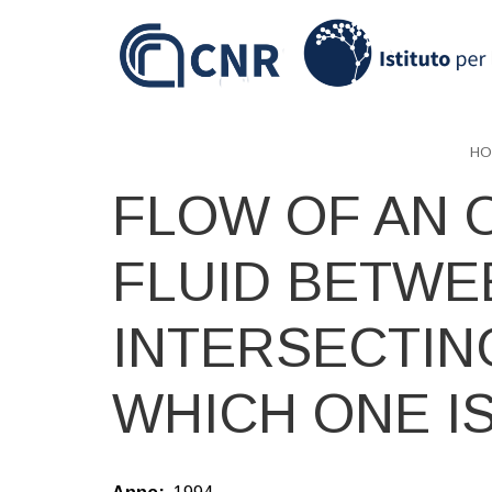
Skip
to
main
content
HO
FLOW OF AN 
FLUID BETWE
INTERSECTIN
WHICH ONE I