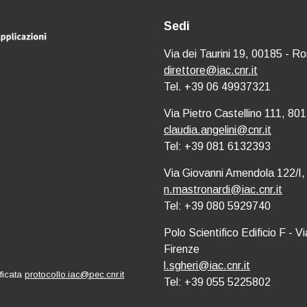
Sedi
Via dei Taurini 19, 00185 - R
direttore@iac.cnr.it
Tel. +39 06 49937321
Via Pietro Castellino 111, 801
claudia.angelini@cnr.it
Tel: +39 081 6132393
Via Giovanni Amendola 122/I,
n.mastronardi@iac.cnr.it
Tel: +39 080 5929740
Polo Scientifico Edificio F - 
Firenze
l.sgheri@iac.cnr.it
ificata
protocollo.iac@pec.cnr.it
Tel: +39 055 5225802