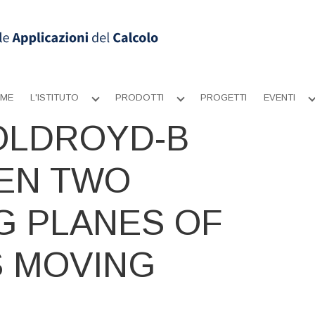
ME
L'ISTITUTO
PRODOTTI
PROGETTI
EVENTI
Apri
Apri
sottomenu
sottomenu
OLDROYD-B
EN TWO
G PLANES OF
S MOVING