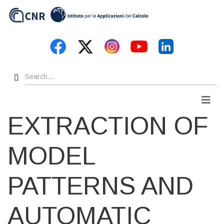
Skip
to
main
content
Search
Men
EXTRACTION OF
MODEL
PATTERNS AND
AUTOMATIC