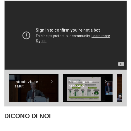
Introduzione e
Presentazione
Tavo
saluti
rapporto
DICONO DI NOI