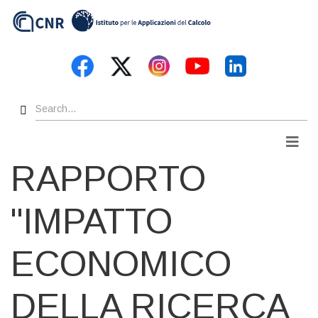
Skip
to
main
content
Search
Men
RAPPORTO
"IMPATTO
ECONOMICO
DELLA RICERCA