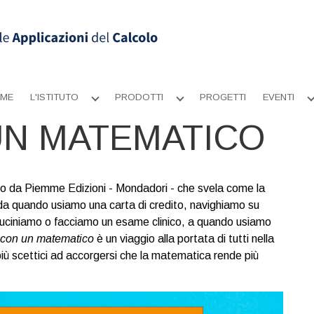
ME
L'ISTITUTO
PRODOTTI
PROGETTI
EVENTI
Apri
Apri
sottomenu
sottomenu
UN MATEMATICO
dito da Piemme Edizioni - Mondadori - che svela come la
: da quando usiamo una carta di credito, navighiamo su
cuciniamo o facciamo un esame clinico, a quando usiamo
e con un matematico
è un viaggio alla portata di tutti nella
più scettici ad accorgersi che la matematica rende più