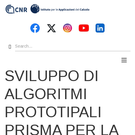
Skip
to
main
content
Search
Men
SVILUPPO DI
ALGORITMI
PROTOTIPALI
PRISMA PER LA