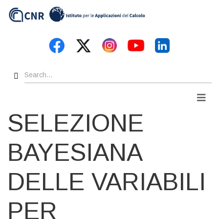
Skip
to
main
content
Search
Men
SELEZIONE
BAYESIANA
DELLE VARIABILI
PER