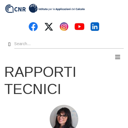
Skip
to
main
content
Search
Men
RAPPORTI
TECNICI