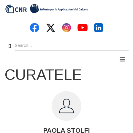
Skip
to
main
content
Search
Men
CURATELE
PAOLA STOLFI