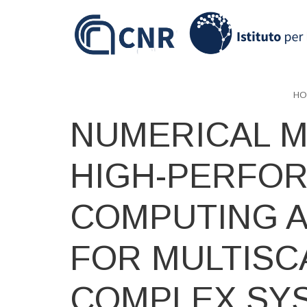
Skip
to
main
content
HO
NUMERICAL M
HIGH-PERFO
COMPUTING 
FOR MULTISC
COMPLEX SY