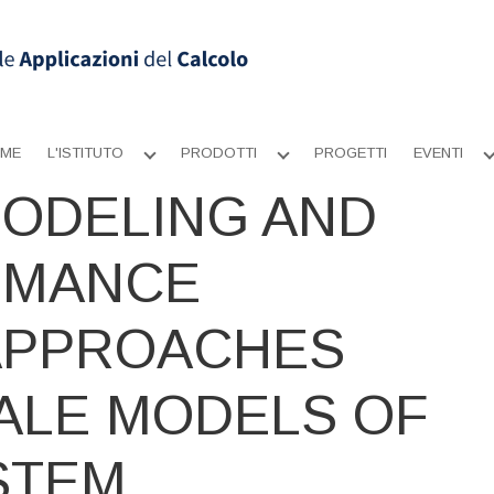
ME
L'ISTITUTO
PRODOTTI
PROGETTI
EVENTI
Apri
Apri
sottomenu
sottomenu
ODELING AND
RMANCE
APPROACHES
ALE MODELS OF
STEM