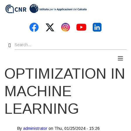
Skip
to
main
content
Search
Men
OPTIMIZATION IN
MACHINE
LEARNING
By
administrator
on
Thu, 01/25/2024 - 15:26