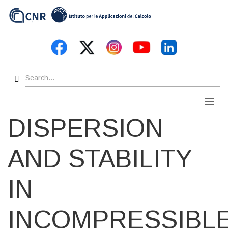
Skip
to
main
content
Search
Men
DISPERSION
AND STABILITY
IN
INCOMPRESSIBL