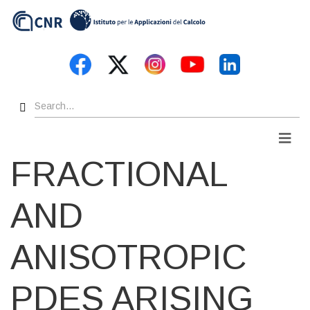
Skip
to
main
content
Search
Men
FRACTIONAL
AND
ANISOTROPIC
PDES ARISING