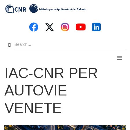
Skip
to
main
content
Search
Men
IAC-CNR PER
AUTOVIE
VENETE