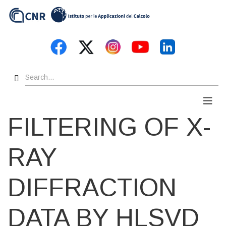
Skip
to
main
content
Search
Men
FILTERING OF X-
RAY
DIFFRACTION
DATA BY HLSVD