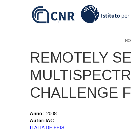
Skip
to
main
content
HO
REMOTELY S
MULTISPECTR
CHALLENGE F
Anno
2008
Autori IAC
ITALIA DE FEIS