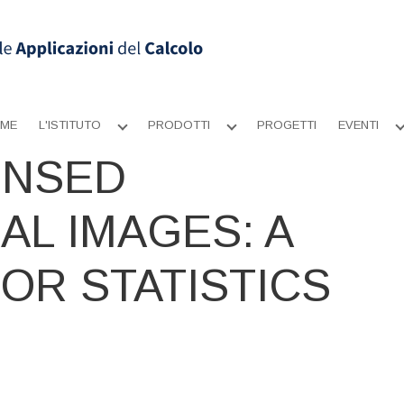
ME
L'ISTITUTO
PRODOTTI
PROGETTI
EVENTI
Apri
Apri
sottomenu
sottomenu
ENSED
AL IMAGES: A
OR STATISTICS