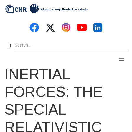
Skip
to
main
content
Search
Men
INERTIAL
FORCES: THE
SPECIAL
RELATIVISTIC