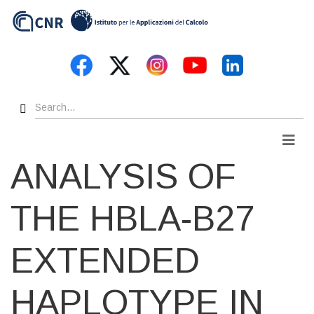
Skip
to
main
content
Search
Men
ANALYSIS OF
THE HBLA-B27
EXTENDED
HAPLOTYPE IN