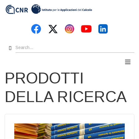
Skip
to
main
content
Search
Men
PRODOTTI
DELLA RICERCA