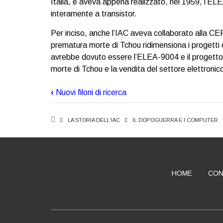
Italia, e aveva appena realizzato, nel 1959, l’EL
interamente a transistor.
Per inciso, anche l’IAC aveva collaborato alla CE
prematura morte di Tchou ridimensiona i progetti 
avrebbe dovuto essere l’ELEA-9004 e il progetto 
morte di Tchou e la vendita del settore elettronic
‹
Nuovi filoni di ricerca
BOOK
TRAVERSAL
BREADCRUMB
LA STORIA DELL'IAC
IL DOPOGUERRA E I COMPUTER
LINKS
FOR
IL
MOMENTO
HOME
CON
DEL
ABOUT
CINAC