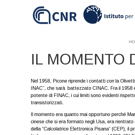
Skip
to
main
content
HO
IL MOMENTO 
Nel 1958, Picone riprende i contatti con la Olivet
INAC”, che sarà battezzato CINAC. Fra il 1958 e i
potente di FINAC, i cui limiti sono evidenti rispe
transistorizzati.
Il momento era quanto mai opportuno perché Mar
cinese che si era formato negli Usa, era rientrato 
della “Calcolatrice Elettronica Pisana” (CEP), il 