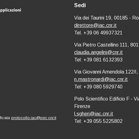
Sedi
Via dei Taurini 19, 00185 - R
direttore@iac.cnr.it
Tel. +39 06 49937321
Via Pietro Castellino 111, 801
claudia.angelini@cnr.it
Tel: +39 081 6132393
Via Giovanni Amendola 122/I,
n.mastronardi@iac.cnr.it
Tel: +39 080 5929740
Polo Scientifico Edificio F - 
Firenze
l.sgheri@iac.cnr.it
ificata
protocollo.iac@pec.cnr.it
Tel: +39 055 5225802