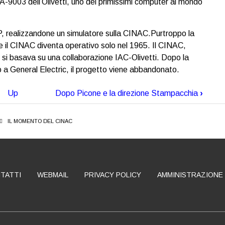
EA-9003 dell’Olivetti, uno dei primissimi computer al mondo
P, realizzandone un simulatore sulla CINAC.Purtroppo la
e il CINAC diventa operativo solo nel 1965. Il CINAC,
si basava su una collaborazione IAC-Olivetti. Dopo la
o a General Electric, il progetto viene abbandonato.
Up
Dopo Picone e la direzione Stampacchia
›
IL MOMENTO DEL CINAC
TATTI
WEBMAIL
PRIVACY POLICY
AMMINISTRAZIONE