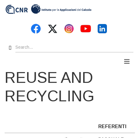
Skip
to
main
content
Search
Men
REUSE AND
RECYCLING
REFERENTI