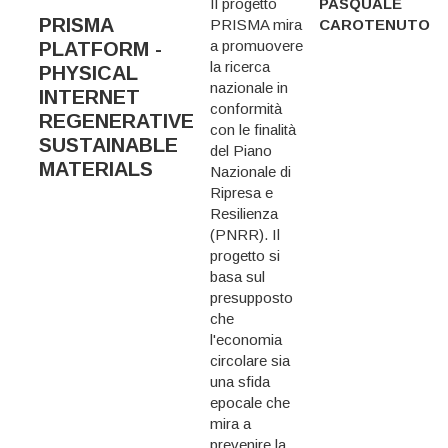
Il progetto
PASQUALE
PRISMA
PRISMA mira
CAROTENUTO
a promuovere
PLATFORM -
la ricerca
PHYSICAL
nazionale in
INTERNET
conformità
REGENERATIVE
con le finalità
SUSTAINABLE
del Piano
MATERIALS
Nazionale di
Ripresa e
Resilienza
(PNRR). Il
progetto si
basa sul
presupposto
che
l'economia
circolare sia
una sfida
epocale che
mira a
prevenire la