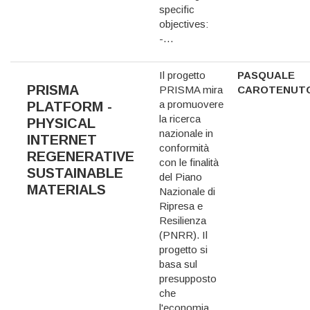
specific
objectives:
-…
Il progetto
PASQUALE
PRISMA
PRISMA mira
CAROTENUT
a promuovere
PLATFORM -
la ricerca
PHYSICAL
nazionale in
INTERNET
conformità
REGENERATIVE
con le finalità
SUSTAINABLE
del Piano
MATERIALS
Nazionale di
Ripresa e
Resilienza
(PNRR). Il
progetto si
basa sul
presupposto
che
l'economia