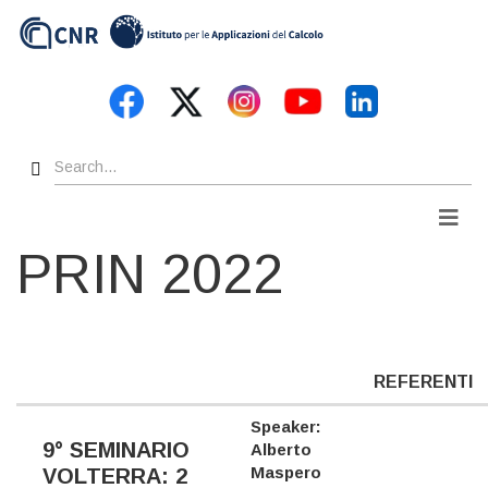
Skip
to
main
content
Search
Men
PRIN 2022
REFERENTI
Speaker:
9° SEMINARIO
Alberto
Maspero
VOLTERRA: 2