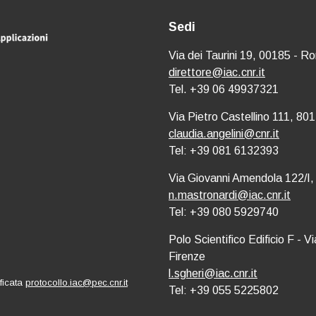
Sedi
Via dei Taurini 19, 00185 - R
direttore@iac.cnr.it
Tel. +39 06 49937321
Via Pietro Castellino 111, 801
claudia.angelini@cnr.it
Tel: +39 081 6132393
Via Giovanni Amendola 122/I,
n.mastronardi@iac.cnr.it
Tel: +39 080 5929740
Polo Scientifico Edificio F - 
Firenze
l.sgheri@iac.cnr.it
ificata
protocollo.iac@pec.cnr.it
Tel: +39 055 5225802