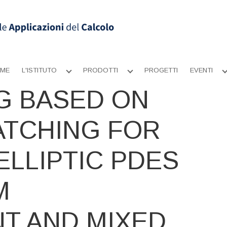
ME
L'ISTITUTO
PRODOTTI
PROGETTI
EVENTI
Apri
Apri
sottomenu
sottomenu
G BASED ON
ATCHING FOR
ELLIPTIC PDES
M
T AND MIXED