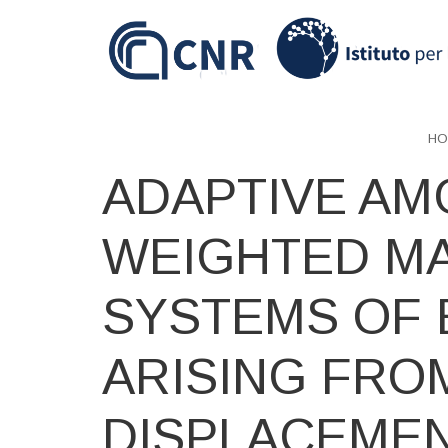
Skip
to
main
content
HO
ADAPTIVE AM
WEIGHTED M
SYSTEMS OF 
ARISING FRO
DISPLACEMEN