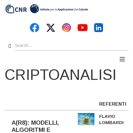
Skip
to
main
content
Search
Men
CRIPTOANALISI
REFERENTI
FLAVIO
A(R8): MODELLI,
LOMBARDI
ALGORITMI E