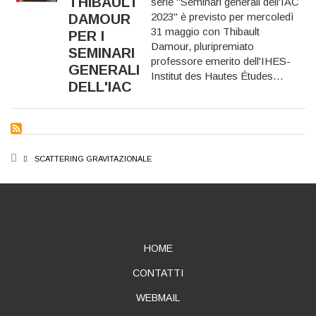
THIBAULT
serie "Seminari generali dell'IAC
2023" è previsto per mercoledì
DAMOUR
31 maggio con
Thibault
PER I
Damour
, pluripremiato
SEMINARI
professore emerito dell'
IHES-
GENERALI
Institut des Hautes Études…
DELL'IAC
BREADCRUMB
SCATTERING GRAVITAZIONALE
ABOUT
HOME
CONTATTI
WEBMAIL