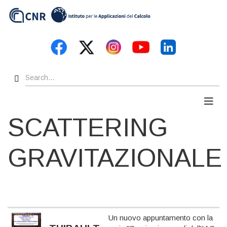
Skip
to
main
content
Search
Men
SCATTERING
GRAVITAZIONALE
Un nuovo appuntamento con la