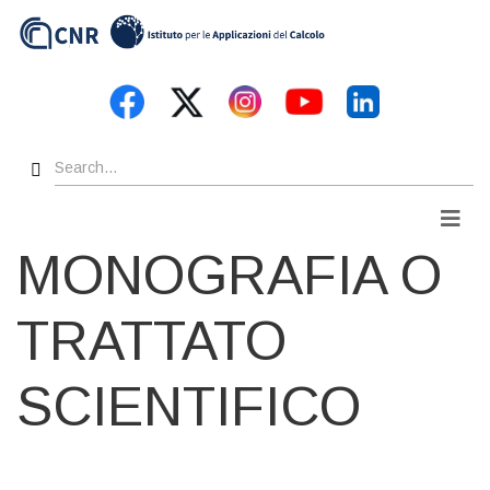
Skip
to
main
content
Search
Men
MONOGRAFIA O
TRATTATO
SCIENTIFICO