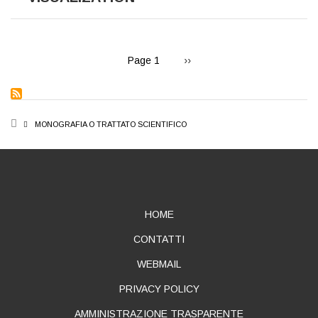
PAGINATION
Next
Page 1
››
page
BREADCRUMB
MONOGRAFIA O TRATTATO SCIENTIFICO
ABOUT
HOME
CONTATTI
WEBMAIL
PRIVACY POLICY
AMMINISTRAZIONE TRASPARENTE