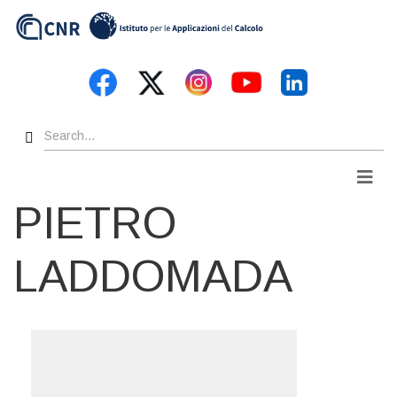
Skip
to
main
content
Search
Men
PIETRO
LADDOMADA