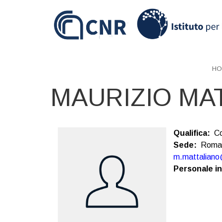
Skip
to
main
content
HO
MAURIZIO MA
Qualifica
Co
Sede
Roma
m.mattaliano@
Personale i