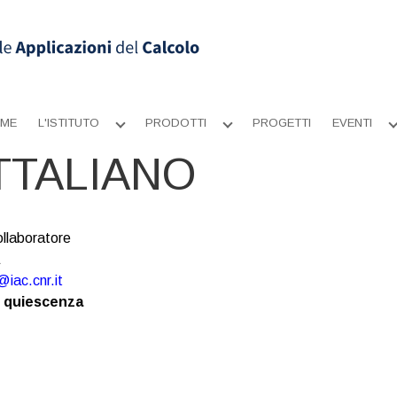
ME
L'ISTITUTO
PRODOTTI
PROGETTI
EVENTI
Apri
Apri
sottomenu
sottomenu
TTALIANO
llaboratore
iac.cnr.it
n quiescenza