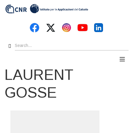
Skip
to
main
content
Search
Men
LAURENT
GOSSE