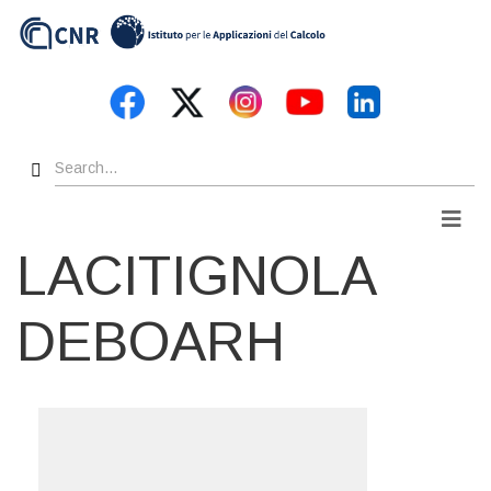
Skip
to
main
content
Search
Men
LACITIGNOLA
DEBOARH