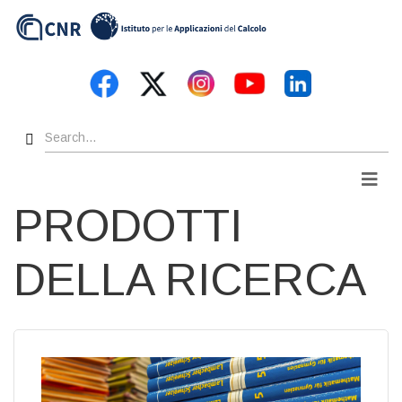
Skip
to
main
content
Search
Men
PRODOTTI
DELLA RICERCA