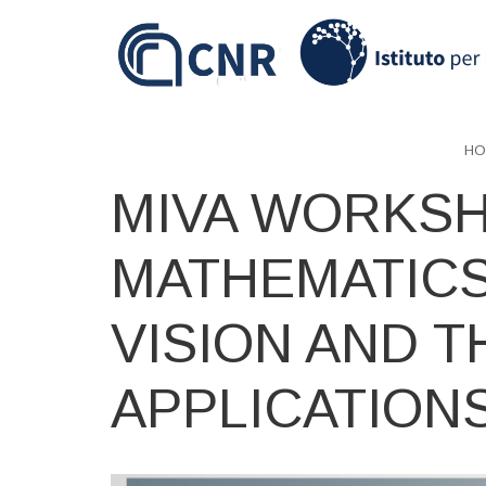
Skip
to
main
content
HO
MIVA WORKSH
MATHEMATICS
VISION AND T
APPLICATION