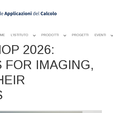
ME
L'ISTITUTO
PRODOTTI
PROGETTI
EVENTI
Apri
Apri
sottomenu
sottomenu
OP 2026:
 FOR IMAGING,
HEIR
S