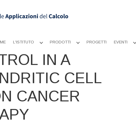
ME
L'ISTITUTO
PRODOTTI
PROGETTI
EVENTI
Apri
Apri
sottomenu
sottomenu
ROL IN A
NDRITIC CELL
ON CANCER
APY