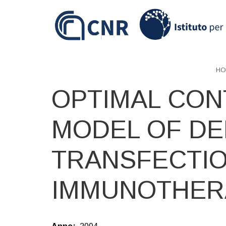
Skip
to
main
content
HO
OPTIMAL CONT
MODEL OF DE
TRANSFECTI
IMMUNOTHER