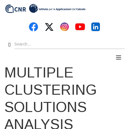
Skip
to
main
content
Search
Men
MULTIPLE
CLUSTERING
SOLUTIONS
ANALYSIS