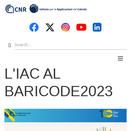
Skip
to
main
content
Search
Men
L'IAC AL
BARICODE2023