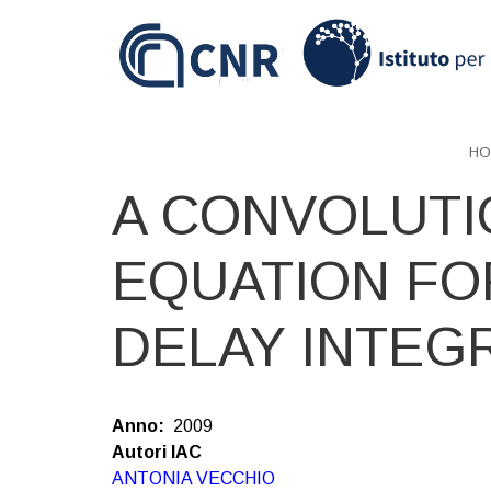
Skip
to
main
content
HO
A CONVOLUTI
EQUATION FO
DELAY INTEG
Anno
2009
Autori IAC
ANTONIA VECCHIO