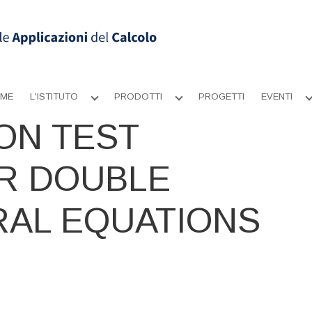
ME
L'ISTITUTO
PRODOTTI
PROGETTI
EVENTI
Apri
Apri
sottomenu
sottomenu
ON TEST
R DOUBLE
RAL EQUATIONS