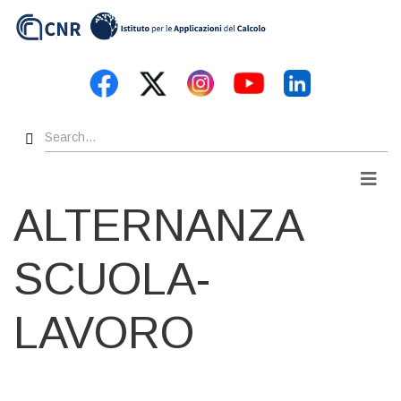
Skip
to
main
content
Search
Men
ALTERNANZA
SCUOLA-
LAVORO